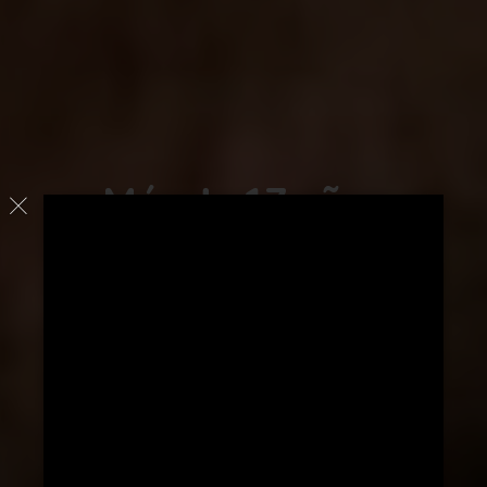
Más de 17 años
cuidando de sus
mascotas
Saber más